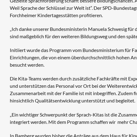
Gezielte Sprachförderung schafft bessere Bildungschancen.
Weil Sprache der Schlüssel zur Welt ist“. Der SPD-Bundesta
Forchheimer Kindertagesstätten profitieren.
„Ich danke unserer Bundesministerin Manuela Schwesig für 
sind maßgeblich für den weiteren Bildungsweg und den spätere
Initiiert wurde das Programm vom Bundesministerium für Famil
Einrichtungen, die von einem überdurchschnittlich hohen A
besucht werden.
Die Kita-Teams werden durch zusätzliche Fachkräfte mit Exper
und unterstützen das Personal vor Ort bei der Weiterentwick
Zusammenarbeit mit der Familie ist mit inbegriffen. Zudem f
hinsichtlich Qualitätsentwicklung unterstützt und begleitet.
„Ein wichtiger Schwerpunkt der Sprach-Kitas ist die Zusamme
integriert werden. Mit dem Programm schaffen wir mehr Chanc
In Bamberg wurden bisher die Anträge aus dem Haus für Ki