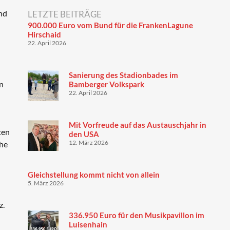
nd
LETZTE BEITRÄGE
900.000 Euro vom Bund für die FrankenLagune
Hirschaid
22. April 2026
Sanierung des Stadionbades im
an
Bamberger Volkspark
22. April 2026
Mit Vorfreude auf das Austauschjahr in
ten
den USA
12. März 2026
che
Gleichstellung kommt nicht von allein
5. März 2026
z.
336.950 Euro für den Musikpavillon im
Luisenhain