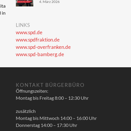
4. März 2026
ita
 in
LINKS
www.spd.de
www.spdfraktion.de
www.spd-overfranken.de
www.spd-bamberg.de
KONTAKT BÜRGERBÜRO
Öffnungszeiten:
Montag bis Freitag 8:00 – 12:30 Uhr
zusätzlich
Montag bis Mittwoch 14:00 – 16:00 Uhr
Donnerstag 14:00 – 17:30 Uhr