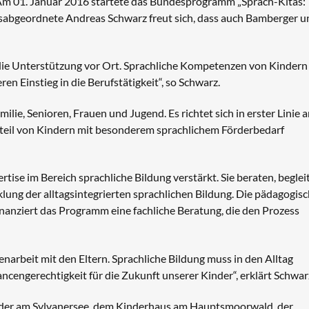
 Am 01. Januar 2016 startete das Bundesprogramm „Sprach-Kitas:
gsabgeordnete Andreas Schwarz freut sich, dass auch Bamberger u
die Unterstützung vor Ort. Sprachliche Kompetenzen von Kindern
n Einstieg in die Berufstätigkeit“, so Schwarz.
ie, Senioren, Frauen und Jugend. Es richtet sich in erster Linie 
nteil von Kindern mit besonderem sprachlichem Förderbedarf
tise im Bereich sprachliche Bildung verstärkt. Sie beraten, beglei
lung der alltagsintegrierten sprachlichen Bildung. Die pädagogis
inanziert das Programm eine fachliche Beratung, die den Prozess
narbeit mit den Eltern. Sprachliche Bildung muss in den Alltag
engerechtigkeit für die Zukunft unserer Kinder“, erklärt Schwar
nder am Sylvanersee, dem Kinderhaus am Hauptsmoorwald, der