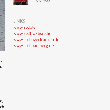
4. März 2026
LINKS
www.spd.de
www.spdfraktion.de
www.spd-overfranken.de
www.spd-bamberg.de
mt
n.
e,
ich