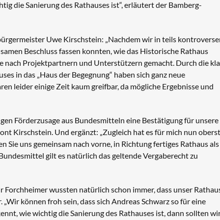
ig die Sanierung des Rathauses ist“, erläutert der Bamberg-
bürgermeister Uwe Kirschstein: „Nachdem wir in teils kontroverse
nsamen Beschluss fassen konnten, wie das Historische Rathaus
che nach Projektpartnern und Unterstützern gemacht. Durch die kl
ses in das „Haus der Begegnung“ haben sich ganz neue
n leider einige Zeit kaum greifbar, da mögliche Ergebnisse und
gigen Förderzusage aus Bundesmitteln eine Bestätigung für unsere
ont Kirschstein. Und ergänzt: „Zugleich hat es für mich nun obers
sen Sie uns gemeinsam nach vorne, in Richtung fertiges Rathaus als
Bundesmittel gilt es natürlich das geltende Vergaberecht zu
r Forchheimer wussten natürlich schon immer, dass unser Rathau
r. „Wir können froh sein, dass sich Andreas Schwarz so für eine
nt, wie wichtig die Sanierung des Rathauses ist, dann sollten wi