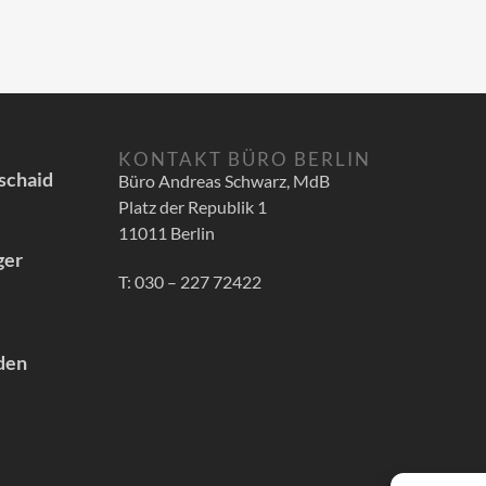
KONTAKT BÜRO BERLIN
schaid
Büro Andreas Schwarz, MdB
Platz der Republik 1
11011 Berlin
ger
T: 030 – 227 72422
 den