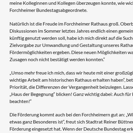
meine Kolleginnen und Kollegen überzeugen konnte, wie wicht
Forchheimer Bundestagsabgeordnete.
Natürlich ist die Freude im Forchheimer Rathaus groß. Ober
Diskussionen im Sommer letztes Jahres endlich einen gemei
künftig genutzt werden soll, habe ich mich direkt auf die Su
Zielvorgabe zur Umwandlung und Gestaltung unseres Rathau
Fördermöglichkeiten ergeben. Diese neuen Möglichkeiten ware
Zusagen noch nicht bestätigt werden konnten.“
„Umso mehr freue ich mich, dass wir heute mit einer großzü
wichtige Arbeit am historischen Rathaus erhalten haben“, bet
Priorität, die Differenzen der Vergangenheit beizulegen. Las
„Haus der Begegnung“ blicken! Ganz wichtig dabei: Auch für 
beachten!“
Die Förderung kommt auch bei den Forchheimern gut an: „Wi
etwas ganz Besonderes ist“, freut sich Stadtrat Reiner Büttne
Förderung eingesetzt hat. Wenn der Deutsche Bundestag erken