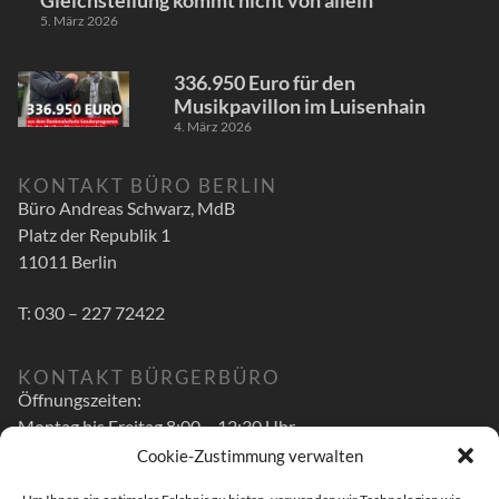
Gleichstellung kommt nicht von allein
5. März 2026
336.950 Euro für den
Musikpavillon im Luisenhain
4. März 2026
KONTAKT BÜRO BERLIN
Büro Andreas Schwarz, MdB
Platz der Republik 1
11011 Berlin
T: 030 – 227 72422
KONTAKT BÜRGERBÜRO
Öffnungszeiten:
Montag bis Freitag 8:00 – 12:30 Uhr
Cookie-Zustimmung verwalten
zusätzlich