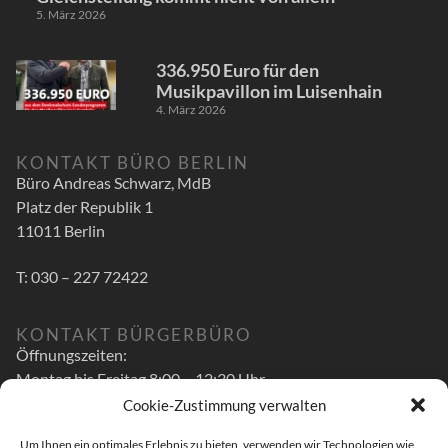
5. März 2026
336.950 Euro für den
Musikpavillon im Luisenhain
4. März 2026
KONTAKT BÜRO BERLIN
Büro Andreas Schwarz, MdB
Platz der Republik 1
11011 Berlin
T: 030 – 227 72422
KONTAKT BÜRGERBÜRO
Öffnungszeiten:
Montag bis Freitag 8:00 – 12:30 Uhr
Cookie-Zustimmung verwalten
zusätzlich
Um Ihnen ein optimales Erlebnis zu bieten, verwenden wir Technologien wie
Montag bis Mittwoch 14:00 – 16:00 Uhr