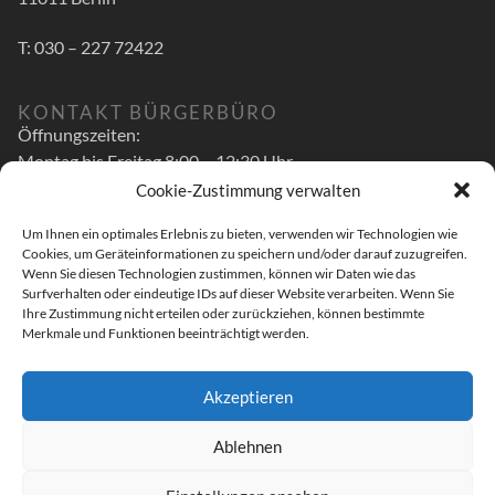
T: 030 – 227 72422
KONTAKT BÜRGERBÜRO
Öffnungszeiten:
Montag bis Freitag 8:00 – 12:30 Uhr
Cookie-Zustimmung verwalten
zusätzlich
Um Ihnen ein optimales Erlebnis zu bieten, verwenden wir Technologien wie
Montag bis Mittwoch 14:00 – 16:00 Uhr
Cookies, um Geräteinformationen zu speichern und/oder darauf zuzugreifen.
Donnerstag 14:00 – 17:30 Uhr
Wenn Sie diesen Technologien zustimmen, können wir Daten wie das
Surfverhalten oder eindeutige IDs auf dieser Website verarbeiten. Wenn Sie
Luitpoldstr. 48 A
Ihre Zustimmung nicht erteilen oder zurückziehen, können bestimmte
Merkmale und Funktionen beeinträchtigt werden.
96052 Bamberg
T: 0951 – 519 29 400
Akzeptieren
M: andreas.schwarz@bundestag.de
Ablehnen