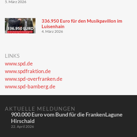
5. März 2026
336.950 Euro für den Musikpavillon im
Luisenhain
4. März 2026
LINKS
www.spd.de
www.spdfraktion.de
www.spd-overfranken.de
www.spd-bamberg.de
AKTUELLE MELDUNGEN
900.000 Euro vom Bund für die FrankenLagune
Hirschaid
22. April 2026