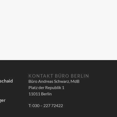
KONTAKT BÜRO BERLIN
schaid
Büro Andreas Schwarz, MdB
Platz der Republik 1
11011 Berlin
ger
T: 030 – 227 72422