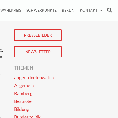
WAHLKREIS
SCHWERPUNKTE
BERLIN
KONTAKT
PRESSEBILDER
0.
NEWSLETTER
er
THEMEN
t
abgeordnetenwatch
Allgemein
Bamberg
Bestnote
Bildung
Bundespolitik
de