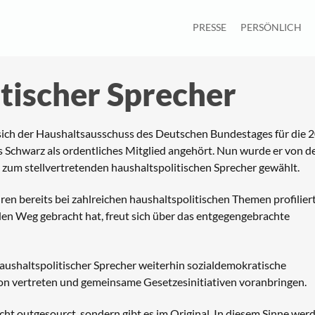
PRESSE
PERSÖNLICH
itischer Sprecher
sich der Haushaltsausschuss des Deutschen Bundestages für die 2
chwarz als ordentliches Mitglied angehört. Nun wurde er von d
zum stellvertretenden haushaltspolitischen Sprecher gewählt.
en bereits bei zahlreichen haushaltspolitischen Themen profilier
den Weg gebracht hat, freut sich über das entgegengebrachte
aushaltspolitischer Sprecher weiterhin sozialdemokratische
ion vertreten und gemeinsame Gesetzesinitiativen voranbringen.
ht outgesourct, sondern gibt es im Original. In diesem Sinne wer