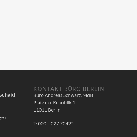
KONTAKT BÜRO BERLIN
schaid
Büro Andreas Schwarz, MdB
Platz der Republik 1
11011 Berlin
ger
T: 030 – 227 72422