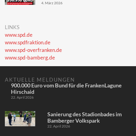
4. März 2026
LINKS
www.spd.de
www.spdfraktion.de
www.spd-overfranken.de
www.spd-bamberg.de
AKTUELLE MELDUNGEN
900.000 Euro vom Bund für die FrankenLagune
Hirschaid
22. April 2026
Sanierung des Stadionbades im
Bamberger Volkspark
22. April 2026