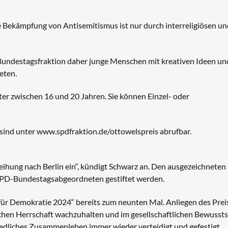
e Bekämpfung von Antisemitismus ist nur durch interreligiösen un
Bundestagsfraktion daher junge Menschen mit kreativen Ideen un
eten.
r zwischen 16 und 20 Jahren. Sie können Einzel- oder
ind unter www.spdfraktion.de/ottowelspreis abrufbar.
leihung nach Berlin ein“, kündigt Schwarz an. Den ausgezeichneten
 SPD-Bundestagsabgeordneten gestiftet werden.
für Demokratie 2024“ bereits zum neunten Mal. Anliegen des Prei
ischen Herrschaft wachzuhalten und im gesellschaftlichen Bewusst
riedliches Zusammenleben immer wieder verteidigt und gefestigt