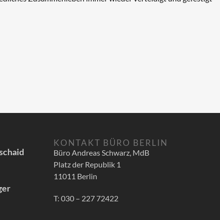
KONTAKT BÜRO BERLIN
schaid
Büro Andreas Schwarz, MdB
Platz der Republik 1
11011 Berlin
ger
T: 030 – 227 72422