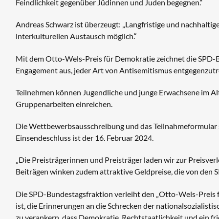
Feindlichkeit gegenüber Jüdinnen und Juden begegnen.“
Andreas Schwarz ist überzeugt: „Langfristige und nachhaltig
interkulturellen Austausch möglich.“
Mit dem Otto-Wels-Preis für Demokratie zeichnet die SPD-
Engagement aus, jeder Art von Antisemitismus entgegenzutr
Teilnehmen können Jugendliche und junge Erwachsene im Alte
Gruppenarbeiten einreichen.
Die Wettbewerbsausschreibung und das Teilnahmeformular s
Einsendeschluss ist der 16. Februar 2024.
„Die Preisträgerinnen und Preisträger laden wir zur Preisver
Beiträgen winken zudem attraktive Geldpreise, die von den
Die SPD-Bundestagsfraktion verleiht den „Otto-Wels-Preis 
ist, die Erinnerungen an die Schrecken der nationalsozialist
zu verankern, dass Demokratie, Rechtstaatlichkeit und ein f