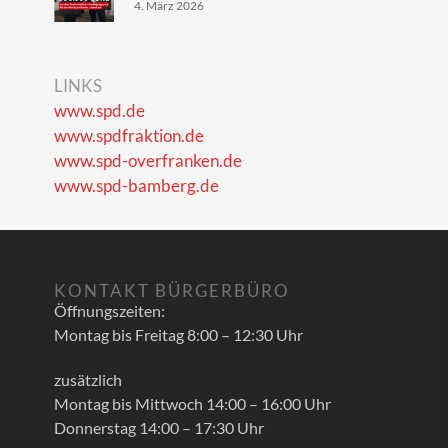
4. März 2026
LINKS
www.spd.de
www.spdfraktion.de
www.spd-overfranken.de
www.spd-bamberg.de
KONTAKT BÜRGERBÜRO
Öffnungszeiten:
Montag bis Freitag 8:00 – 12:30 Uhr
zusätzlich
Montag bis Mittwoch 14:00 – 16:00 Uhr
Donnerstag 14:00 – 17:30 Uhr