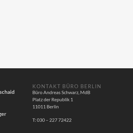
KONTAKT BÜRO BERLIN
schaid
Büro Andreas Schwarz, MdB
Platz der Republik 1
11011 Berlin
ger
T: 030 – 227 72422