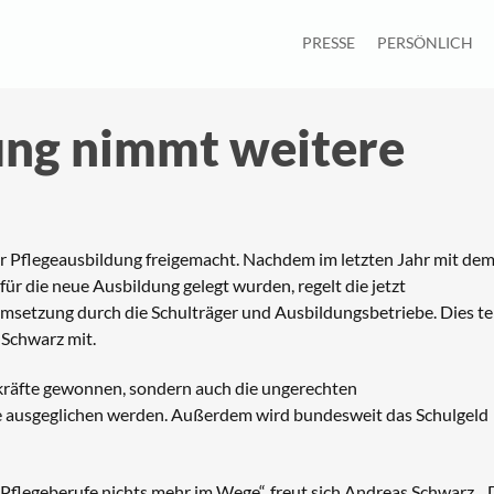
PRESSE
PERSÖNLICH
ung nimmt weitere
er Pflegeausbildung freigemacht. Nachdem im letzten Jahr mit de
ür die neue Ausbildung gelegt wurden, regelt die jetzt
setzung durch die Schulträger und Ausbildungsbetriebe. Dies tei
Schwarz mit.
hkräfte gewonnen, sondern auch die ungerechten
e ausgeglichen werden. Außerdem wird bundesweit das Schulgeld
 Pflegeberufe nichts mehr im Wege“, freut sich Andreas Schwarz. „