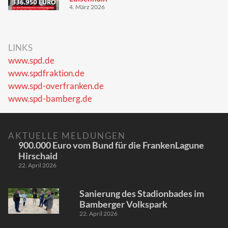
4. März 2026
LINKS
www.spd.de
www.spdfraktion.de
www.spd-overfranken.de
www.spd-bamberg.de
AKTUELLE MELDUNGEN
900.000 Euro vom Bund für die FrankenLagune
Hirschaid
22. April 2026
Sanierung des Stadionbades im
Bamberger Volkspark
22. April 2026