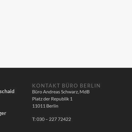
KONTAKT BÜRO BERLIN
schaid
Büro Andreas Schwarz, MdB
Platz der Republik 1
11011 Berlin
ger
T: 030 – 227 72422