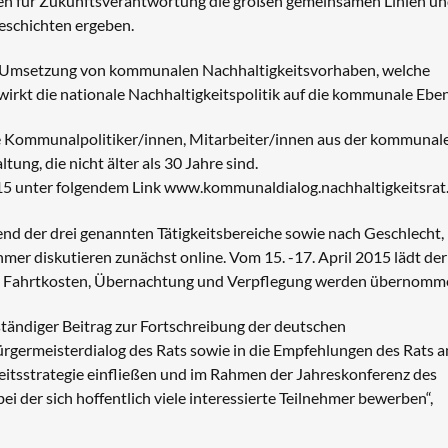
nnen für Zukunftsverantwortung die großen gemeinsamen Linien u
Geschichten ergeben.
 Umsetzung von kommunalen Nachhaltigkeitsvorhaben, welche
kt die nationale Nachhaltigkeitspolitik auf die kommunale Ebe
he Kommunalpolitiker/innen, Mitarbeiter/innen aus der kommunal
ng, die nicht älter als 30 Jahre sind.
015 unter folgendem Link www.kommunaldialog.nachhaltigkeitsrat.
nd der drei genannten Tätigkeitsbereiche sowie nach Geschlecht,
mer diskutieren zunächst online. Vom 15. -17. April 2015 lädt der
ein. Fahrtkosten, Übernachtung und Verpflegung werden übernomm
ständiger Beitrag zur Fortschreibung der deutschen
ürgermeisterdialog des Rats sowie in die Empfehlungen des Rats a
itsstrategie einfließen und im Rahmen der Jahreskonferenz des
 bei der sich hoffentlich viele interessierte Teilnehmer bewerben“,