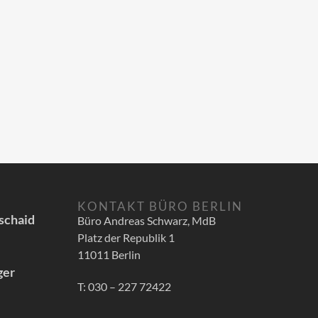
KONTAKT BÜRO BERLIN
schaid
Büro Andreas Schwarz, MdB
Platz der Republik 1
11011 Berlin
ger
T: 030 – 227 72422