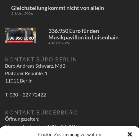
Gleichstellung kommt nicht von allein
5. März 2026
336.950 Euro für den
Musikpavillon im Luisenhain
4. März 2026
KONTAKT BÜRO BERLIN
Büro Andreas Schwarz, MdB
Platz der Republik 1
11011 Berlin
T: 030 – 227 72422
KONTAKT BÜRGERBÜRO
Öffnungszeiten:
Montag bis Freitag 8:00 – 12:30 Uhr
Cookie-Zustimmung verwalten