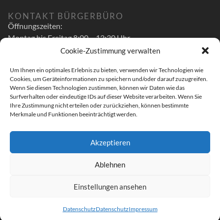
KONTAKT BÜRGERBÜRO
Öffnungszeiten:
Montag bis Freitag 8:00 – 12:30 Uhr
Cookie-Zustimmung verwalten
zusätzlich
Um Ihnen ein optimales Erlebnis zu bieten, verwenden wir Technologien wie
Montag bis Mittwoch 14:00 – 16:00 Uhr
Cookies, um Geräteinformationen zu speichern und/oder darauf zuzugreifen.
Donnerstag 14:00 – 17:30 Uhr
Wenn Sie diesen Technologien zustimmen, können wir Daten wie das
Surfverhalten oder eindeutige IDs auf dieser Website verarbeiten. Wenn Sie
Luitpoldstr. 48 A
Ihre Zustimmung nicht erteilen oder zurückziehen, können bestimmte
Merkmale und Funktionen beeinträchtigt werden.
96052 Bamberg
T: 0951 – 519 29 400
Akzeptieren
M: andreas.schwarz@bundestag.de
Ablehnen
Einstellungen ansehen
© 2023 Andreas Schwarz.
Datenschutz
Datenschutz
Impressum