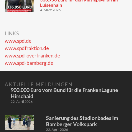
Luisenhain
4. März 2026
LINKS
www.spd.de
www.spdfraktion.de
www.spd-overfranken.de
www.spd-bamberg.de
AKTUELLE MELDUNGEN
900.000 Euro vom Bund für die FrankenLagune
Hirschaid
22. April 2026
Sanierung des Stadionbades im
Bamberger Volkspark
22. April 2026