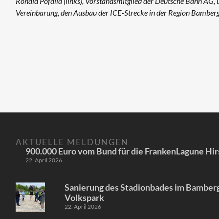
Ronald Pofalla (links), Vorstandsmitglied der Deutsche Bahn AG
Vereinbarung, den Ausbau der ICE-Strecke in der Region Bambe
AKTUELLE MELDUNGEN
900.000 Euro vom Bund für die FrankenLagune Hir
22. April 2026
Sanierung des Stadionbades im Bamber
Volkspark
22. April 2026