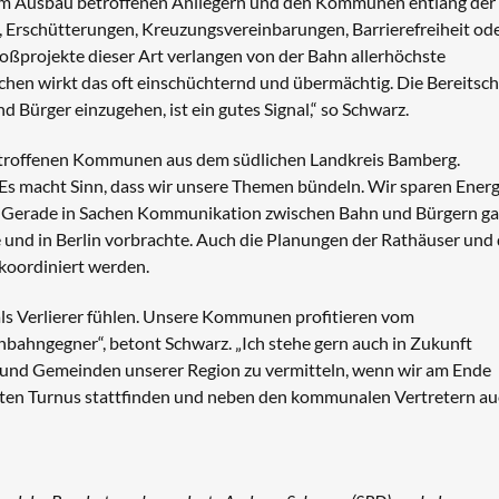
, vom Ausbau betroffenen Anliegern und den Kommunen entlang der
, Erschütterungen, Kreuzungsvereinbarungen, Barrierefreiheit od
ßprojekte dieser Art verlangen von der Bahn allerhöchste
schen wirkt das oft einschüchternd und übermächtig. Die Bereitsch
 Bürger einzugehen, ist ein gutes Signal,“ so Schwarz.
betroffenen Kommunen aus dem südlichen Landkreis Bamberg.
Es macht Sinn, dass wir unsere Themen bündeln. Wir sparen Energ
.“ Gerade in Sachen Kommunikation zwischen Bahn und Bürgern g
e und in Berlin vorbrachte. Auch die Planungen der Rathäuser und
koordiniert werden.
 als Verlierer fühlen. Unsere Kommunen profitieren vom
nbahngegner“, betont Schwarz. „Ich stehe gern auch in Zukunft
und Gemeinden unserer Region zu vermitteln, wenn wir am Ende
esten Turnus stattfinden und neben den kommunalen Vertretern a