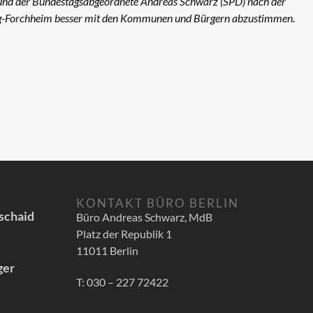
, und der Bundestagsabgeordnete Andreas Schwarz (SPD) nach der
rg-Forchheim besser mit den Kommunen und Bürgern abzustimmen.
KONTAKT BÜRO BERLIN
schaid
Büro Andreas Schwarz, MdB
Platz der Republik 1
11011 Berlin
ger
T: 030 – 227 72422