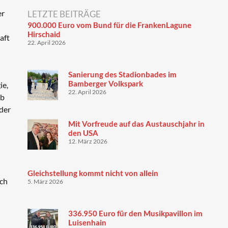
er
LETZTE BEITRÄGE
900.000 Euro vom Bund für die FrankenLagune
Hirschaid
aft
22. April 2026
Sanierung des Stadionbades im
Bamberger Volkspark
ie,
22. April 2026
ab
 der
Mit Vorfreude auf das Austauschjahr in
den USA
12. März 2026
Gleichstellung kommt nicht von allein
uch
5. März 2026
336.950 Euro für den Musikpavillon im
Luisenhain