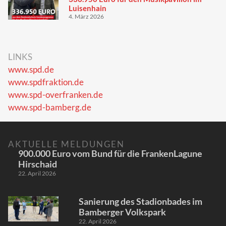
Luisenhain
4. März 2026
LINKS
www.spd.de
www.spdfraktion.de
www.spd-overfranken.de
www.spd-bamberg.de
AKTUELLE MELDUNGEN
900.000 Euro vom Bund für die FrankenLagune
Hirschaid
22. April 2026
Sanierung des Stadionbades im
Bamberger Volkspark
22. April 2026