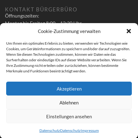
KONTAKT BÜRGERBÜRO
Öffnungszeiten:
Montag bis Freitag 8:00 – 12:30 Uhr
Cookie-Zustimmung verwalten
zusätzlich
Um Ihnen ein optimales Erlebnis zu bieten, verwenden wir Technologien wie
Montag bis Mittwoch 14:00 – 16:00 Uhr
Cookies, um Geräteinformationen zu speichern und/oder darauf zuzugreifen.
Donnerstag 14:00 – 17:30 Uhr
Wenn Sie diesen Technologien zustimmen, können wir Daten wie das
Surfverhalten oder eindeutige IDs auf dieser Website verarbeiten. Wenn Sie
Luitpoldstr. 48 A
Ihre Zustimmung nicht erteilen oder zurückziehen, können bestimmte
Merkmale und Funktionen beeinträchtigt werden.
96052 Bamberg
T: 0951 – 519 29 400
Akzeptieren
M: andreas.schwarz@bundestag.de
Ablehnen
Einstellungen ansehen
© 2023 Andreas Schwarz.
Datenschutz
Datenschutz
Impressum