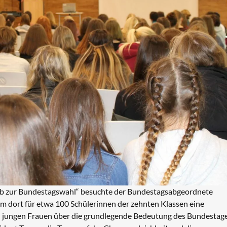
 ab zur Bundestagswahl“ besuchte der Bundestagsabgeordnete
dort für etwa 100 Schülerinnen der zehnten Klassen eine
n jungen Frauen über die grundlegende Bedeutung des Bundestage