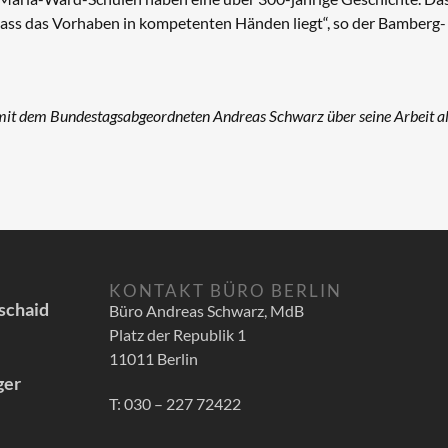
, dass das Vorhaben in kompetenten Händen liegt“, so der Bamberg-
t dem Bundestagsabgeordneten Andreas Schwarz über seine Arbeit a
KONTAKT BÜRO BERLIN
schaid
Büro Andreas Schwarz, MdB
Platz der Republik 1
11011 Berlin
ger
T: 030 – 227 72422