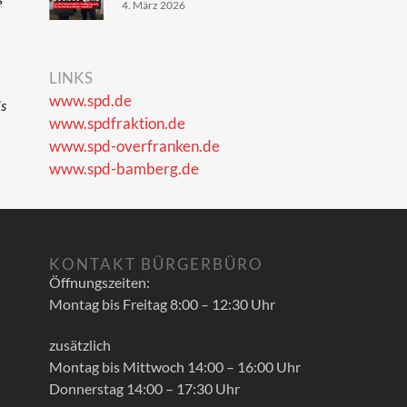
4. März 2026
LINKS
www.spd.de
ls
www.spdfraktion.de
www.spd-overfranken.de
www.spd-bamberg.de
KONTAKT BÜRGERBÜRO
Öffnungszeiten:
Montag bis Freitag 8:00 – 12:30 Uhr
zusätzlich
Montag bis Mittwoch 14:00 – 16:00 Uhr
Donnerstag 14:00 – 17:30 Uhr