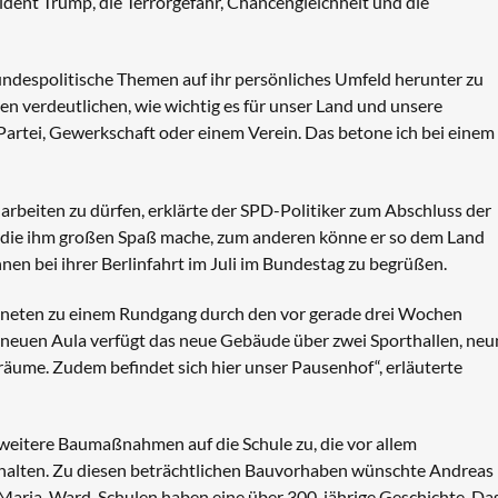
ident Trump, die Terrorgefahr, Chancengleichheit und die
bundespolitische Themen auf ihr persönliches Umfeld herunter zu
n verdeutlichen, wie wichtig es für unser Land und unsere
er Partei, Gewerkschaft oder einem Verein. Das betone ich bei einem
arbeiten zu dürfen, erklärte der SPD-Politiker zum Abschluss der
t, die ihm großen Spaß mache, zum anderen könne er so dem Land
nnen bei ihrer Berlinfahrt im Juli im Bundestag zu begrüßen.
rdneten zu einem Rundgang durch den vor gerade drei Wochen
neuen Aula verfügt das neue Gebäude über zwei Sporthallen, neu
me. Zudem befindet sich hier unser Pausenhof“, erläuterte
eitere Baumaßnahmen auf die Schule zu, die vor allem
halten. Zu diesen beträchtlichen Bauvorhaben wünschte Andreas
ie Maria-Ward-Schulen haben eine über 300-jährige Geschichte. Da