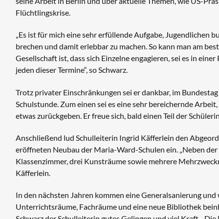
seine Arbeit in Berlin und über aktuelle Themen, wie US-Präs
Flüchtlingskrise.
„Es ist für mich eine sehr erfüllende Aufgabe, Jugendlichen 
brechen und damit erlebbar zu machen. So kann man am beste
Gesellschaft ist, dass sich Einzelne engagieren, sei es in ein
jeden dieser Termine“, so Schwarz.
Trotz privater Einschränkungen sei er dankbar, im Bundestag 
Schulstunde. Zum einen sei es eine sehr bereichernde Arbei
etwas zurückgeben. Er freue sich, bald einen Teil der Schüleri
Anschließend lud Schulleiterin Ingrid Käfferlein den Abgeo
eröffneten Neubau der Maria-Ward-Schulen ein. „Neben der 
Klassenzimmer, drei Kunsträume sowie mehrere Mehrzweckräu
Käfferlein.
In den nächsten Jahren kommen eine Generalsanierung und w
Unterrichtsräume, Fachräume und eine neue Bibliothek bein
Schwarz der Schulleiterin gutes Gelingen und viel Kraft. „D