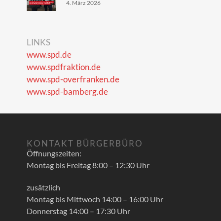
4. März 2026
LINKS
www.spd.de
www.spdfraktion.de
www.spd-overfranken.de
www.spd-bamberg.de
KONTAKT BÜRGERBÜRO
Öffnungszeiten:
Montag bis Freitag 8:00 – 12:30 Uhr
zusätzlich
Montag bis Mittwoch 14:00 – 16:00 Uhr
Donnerstag 14:00 – 17:30 Uhr