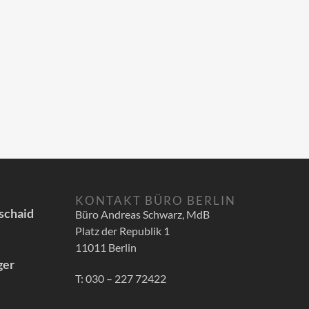
KONTAKT BÜRO BERLIN
schaid
Büro Andreas Schwarz, MdB
Platz der Republik 1
11011 Berlin
ger
T: 030 – 227 72422