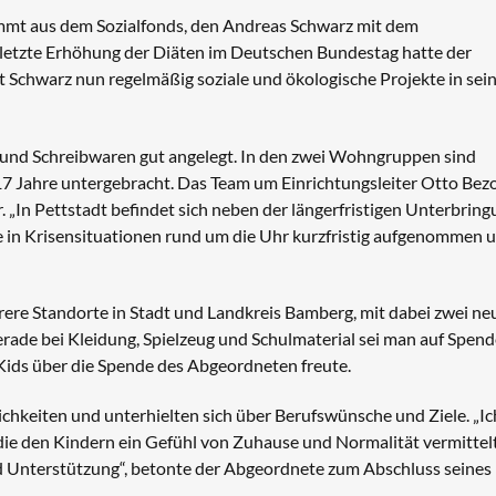
mmt aus dem Sozialfonds, den Andreas Schwarz mit dem
e letzte Erhöhung der Diäten im Deutschen Bundestag hatte der
 Schwarz nun regelmäßig soziale und ökologische Projekte in se
en und Schreibwaren gut angelegt. In den zwei Wohngruppen sind
 17 Jahre untergebracht. Das Team um Einrichtungsleiter Otto Bez
 „In Pettstadt befindet sich neben der längerfristigen Unterbrin
 in Krisensituationen rund um die Uhr kurzfristig aufgenommen 
rere Standorte in Stadt und Landkreis Bamberg, mit dabei zwei ne
rade bei Kleidung, Spielzeug und Schulmaterial sei man auf Spen
n Kids über die Spende des Abgeordneten freute.
chkeiten und unterhielten sich über Berufswünsche und Ziele. „Ic
die den Kindern ein Gefühl von Zuhause und Normalität vermittelt
d Unterstützung“, betonte der Abgeordnete zum Abschluss seines