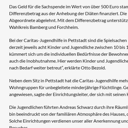
Das Geld für die Sachspende im Wert von über 500 Euro sta
Differenzbetrag aus der Anhebung der Diäten finanziert. Di
Abgeordnete abgelehnt. Mit dem Differenzbetrag unterstützt
Wahlkreis Bamberg und Forchheim.
Bei der Caritas-Jugendhilfe in Pettstadt sind die Spielsach
derzeit jeweils acht Kinder und Jugendliche zwischen 10 bis
kümmert sich um die individuellen Bedürfnisse der Bewohner.
auch die Inobhutnahme. Hier werden Kinder und Jugendliche
nach Bedarf weiter betreut“, erklärte Otto Bezold.
Neben dem Sitz in Pettstadt hat die Caritas-Jugendhilfe meh
Wohngruppen für unbegleitete minderjährige Flüchtlinge. Ge
angewiesen, sagte der Einrichtungsleiter, der sich mit seine
Die Jugendlichen führten Andreas Schwarz durch ihre Räumli
bin beeindruckt von der familiären Atmosphäre des Hauses, 
Solche Einrichtungen verdienen unser aller Anerkennung un
Besuches.