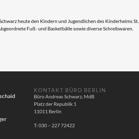
Schwarz heute den Kindern und Jugendlichen des Kinderheims St.
 Abgeordnete Fuß- und Basketbälle sowie diverse Schreibwaren.
KONTAKT BÜRO BERLIN
schaid
Büro Andreas Schwarz, MdB
Platz der Republik 1
11011 Berlin
ger
T: 030 – 227 72422