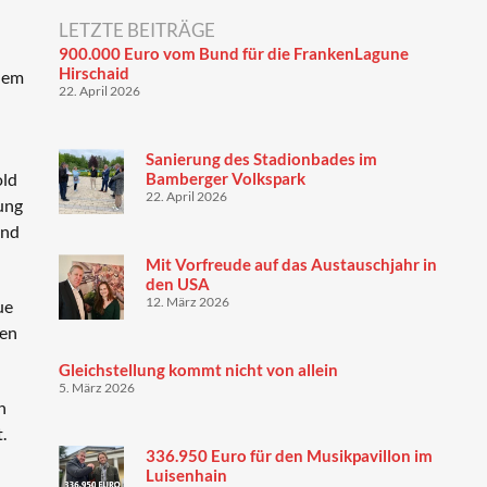
LETZTE BEITRÄGE
900.000 Euro vom Bund für die FrankenLagune
Hirschaid
inem
22. April 2026
Sanierung des Stadionbades im
old
Bamberger Volkspark
22. April 2026
gung
und
Mit Vorfreude auf das Austauschjahr in
den USA
12. März 2026
ue
den
Gleichstellung kommt nicht von allein
5. März 2026
h
.
336.950 Euro für den Musikpavillon im
Luisenhain