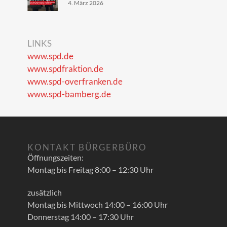
4. März 2026
LINKS
www.spd.de
www.spdfraktion.de
www.spd-overfranken.de
www.spd-bamberg.de
KONTAKT BÜRGERBÜRO
Öffnungszeiten:
Montag bis Freitag 8:00 – 12:30 Uhr
zusätzlich
Montag bis Mittwoch 14:00 – 16:00 Uhr
Donnerstag 14:00 – 17:30 Uhr