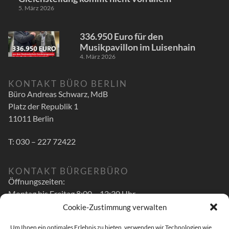
5. März 2026
336.950 Euro für den
Musikpavillon im Luisenhain
4. März 2026
KONTAKT BÜRO BERLIN
Büro Andreas Schwarz, MdB
Platz der Republik 1
11011 Berlin
T: 030 – 227 72422
KONTAKT BÜRGERBÜRO
Öffnungszeiten:
Montag bis Freitag 8:00 – 12:30 Uhr
Cookie-Zustimmung verwalten
zusätzlich
Um Ihnen ein optimales Erlebnis zu bieten, verwenden wir Technologien wie